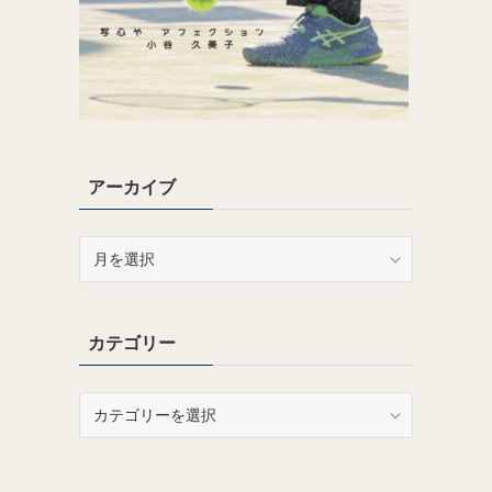
アーカイブ
ア
ー
カ
イ
カテゴリー
ブ
カ
テ
ゴ
リ