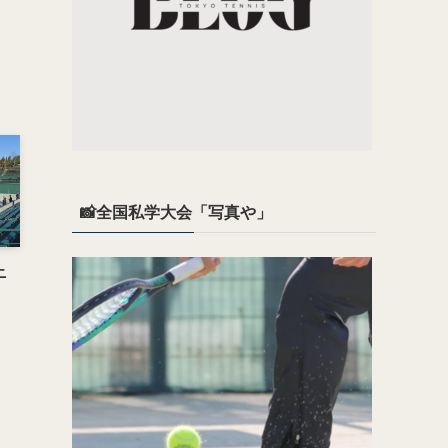
📸全国私学大会「写真や」
ニ