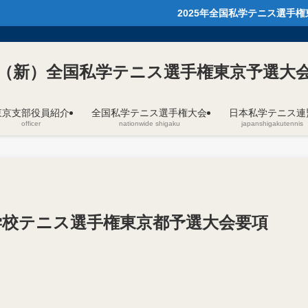
2025年全国私学テニス選手権東京予選が
（新）全国私学テニス選手権東京予選大
東京支部役員紹介
全国私学テニス選手権大会
日本私学テニス連
officer
nationwide shigaku
japanshigakutennis
学校テニス選手権東京都予選大会要項