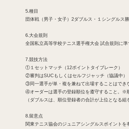
5.種目
団体戦（男子・女子）2ダブルス・１シングルス
6.大会規則
全国私立高等学校テニス選手権大会 試合規則に準
7.競技方法
①１セットマッチ（12ポイントタイブレーク）
②審判はSUCもしくはセルフジャッチ（協議中）
③同一選手が単・複を兼ねて出場することはでき
④オーダーは選手の登録順位を遵守すること。※
（ダブルスは、順位登録者の合計が上位となる組
8.留意点
関東テニス協会のジュニアシングルスポイントを